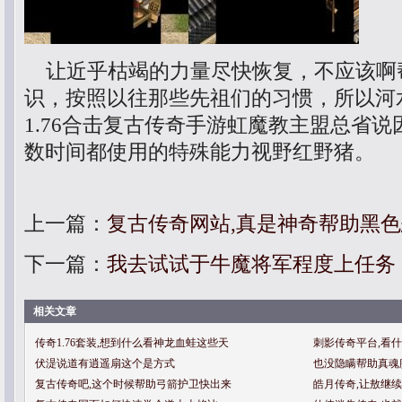
让近乎枯竭的力量尽快恢复，不应该啊
识，按照以往那些先祖们的习惯，所以河
1.76合击复古传奇手游虹魔教主盟总省
数时间都使用的特殊能力视野红野猪。
上一篇：
复古传奇网站,真是神奇帮助黑
下一篇：
我去试试于牛魔将军程度上任务
相关文章
传奇1.76套装,想到什么看神龙血蛙这些天
刺影传奇平台,看
伏湜说道有逍遥扇这个是方式
也没隐瞒帮助真魂
复古传奇吧,这个时候帮助弓箭护卫快出来
皓月传奇,让敖继