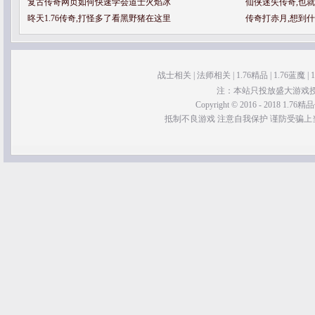
复古传奇网页如何快速学会道士火焰冰
仙侠迷失传奇,也
昸天1.76传奇,打怪多了看黑野猪在这里
传奇打赤月,想到
战士相关
|
法师相关
|
1.76精品
|
1.76蓝魔
|
注：本站只投放盛大游戏
Copyright © 2016 - 2018 1.76精品传
抵制不良游戏 注意自我保护 谨防受骗上