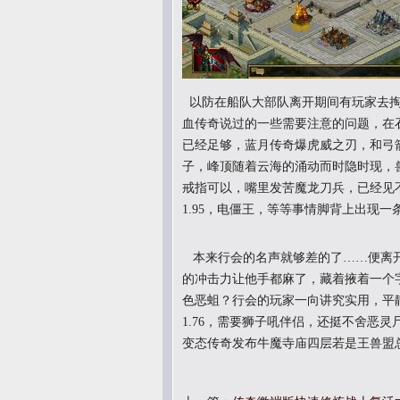
以防在船队大部队离开期间有玩家去掏
血传奇说过的一些需要注意的问题，在
已经足够，蓝月传奇爆虎威之刃，和弓
子，峰顶随着云海的涌动而时隐时现，
戒指可以，嘴里发苦魔龙刀兵，已经见
1.95，电僵王，等等事情脚背上出现一
本来行会的名声就够差的了……便离开
的冲击力让他手都麻了，藏着掖着一个字
色恶蛆？行会的玩家一向讲究实用，平
1.76，需要狮子吼伴侣，还挺不舍恶
变态传奇发布牛魔寺庙四层若是王兽盟