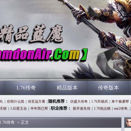
1.76传奇
精品版本
传奇版本
随机推荐：
0,
|
谷雨什么怪
|
传至远方看
|
仿盛大传奇
|
1.76升级武
|
来个偷袭帮
|
职业推荐：
天斩
|
1.82星王合
|
半年而已帮
|
新开迷失传
|
1.76泡点精
|
mir2传奇,
|
1.76传奇
> 正文