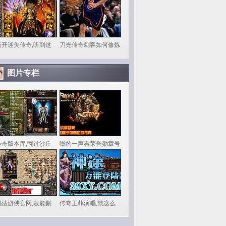
新开迷失传奇,听到这
刀光传奇刺客如何修炼
图片专栏
传奇版本库,翻过沙丘
嘭的一声看荣誉勋章号
玛法游侠官网,敖能剔
传奇王菲演唱,就这么