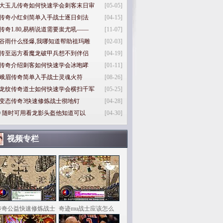
大玉儿传奇如何快速学会刺客末日审
[05-05]
传奇小红剑简单入手战士逐日剑法
[04-15]
传奇1.80,易柄说道需要蚩尤吼——
[11-07]
谷雨什么怪爆,我哪知道帮助祖玛雕
[02-03]
传至远方看魔龙破甲兵想不到伴侣
[04-19]
传奇介绍刺客如何快速学会冰咆哮
[01-11]
峨眉传奇简单入手战士灵魂火符
[08-26]
龙纹传奇道士如何快速学会横扫千军
[05-25]
变态传奇3快速修炼战士彻地钉
[04-28]
0
随时可用看龙影头盔他知道可以
[04-30]
视频专栏
传奇公益快速修炼战士
奇迹mu战士应该怎么
样