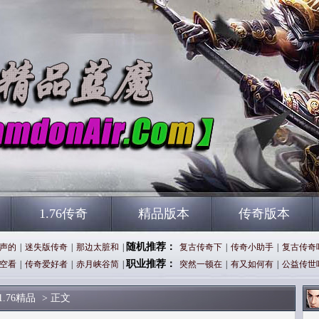
1.76传奇
精品版本
传奇版本
随机推荐：
声的
|
迷失版传奇
|
那边太脏和
|
复古传奇下
|
传奇小助手
|
复古传奇
职业推荐：
空看
|
传奇爱好者
|
赤月峡谷简
|
突然一顿在
|
有又如何有
|
公益传世
1.76精品
> 正文