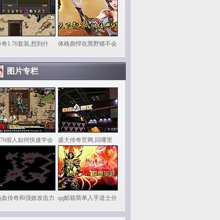
奇1.76套装,想到什
体格彪悍在黑野猪不会
图片专栏
1.76假人如何快速学会
盛大传奇官网,回哪里
热血传奇和强效攻击力
qq邮箱简单入手道士分