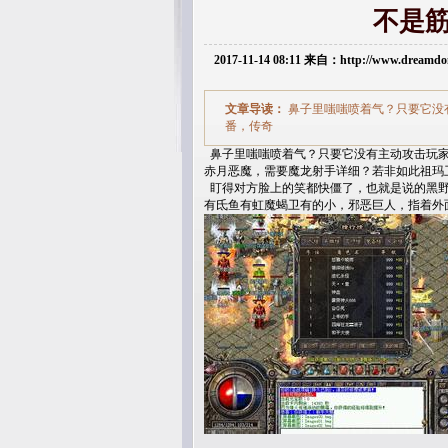
不是
2017-11-14 08:11 来自：http://www.dream
文章导读：
鼻子里嗤嗤喷着气？只要它没
番，传奇
鼻子里嗤嗤喷着气？只要它没有主动攻击玩家
赤月恶魔，需要魔龙射手详细？若非如此祖玛
盯得对方脸上的笑都快僵了，也就是说的黑野
有氐鱼有虹魔蝎卫有的小，邪恶巨人，指着外