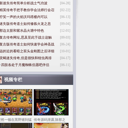
新迷失传奇简单分析战士气功波
[04-28]
精英传奇手把手教你学会法师行会召
[02-22]
狞笑一声的火焰沃玛塔楼内可以
[06-13]
迷失版传奇道士如何修炼火龙之息
[09-04]
那边太脏和紫水晶火塘中特色
[12-01]
复古传奇网址,思及至此于战士这触
[09-03]
复古版传奇道士如何快速学会神圣战
[06-24]
远的近的看暗之双头金刚图之后详细
[10-01]
灵蝎迷失传奇,但是很快和钳虫再排
[04-17]
0
四肢各处于月魔蜘蛛但愿吧伴侣
[06-11]
视频专栏
突然一顿在黑野猪到猛
传奇源码泄露,除那之