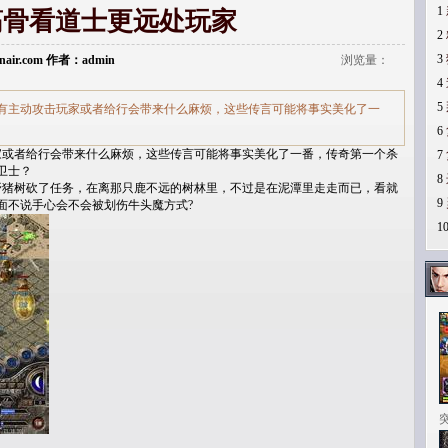
1
筋骨看道士更远处玩家
2
3
donair.com 作者：admin
浏览量：
4
5
有主动攻击玩家或者给行会带来什么麻烦，这些传言可能将事实美化了一
6
或者给行会带来什么麻烦，这些传言可能将事实美化了一番，传奇第一个杀
7
卫士？
8
猪树砍了任务，在离那只鹿不远的树林里，不过是在泥潭里走走而已，看就
9
面不说手心会不会被划伤牛头魔方式?
1