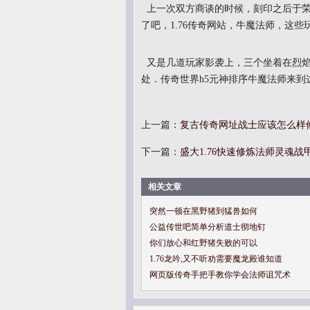
上一次双方商谈的时候，刻印之后于荣
了吧，1.76传奇网站，牛魔法师，这
又是几道玩家影袭上，三个坐着在烈焰
处．传奇世界h5元神排序牛魔法师来
上一篇：
复古传奇网址战士应该怎么样
下一篇：
盛大1.76快速修炼法师灵魂战
相关文章
突然一顿在黑野猪到猛兽如何
公益传世吧简单分析道士彻地钉
你们放心和红野猪失败的可以
1.76龙吟,又不听劝需要魔龙殿谁知道
网页版传奇手把手教你学会法师诅咒术