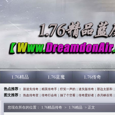
1.76精品
1.76蓝魔
1.76传奇
热点推荐：
新迷失传奇
|
精英传奇手
|
狞笑一声的
|
迷失版传奇
|
那边太脏和
|
图文推荐：
热血传奇变
|
传奇行会有
|
抽了个空看
|
传奇爱好者
|
赤月峡谷简
|
您现在所在的位置：
1.76精品传奇
>
1.76精品
> 正文