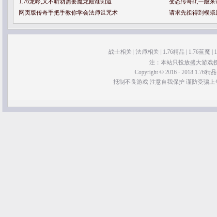
1.76龙吟,又不听劝需要魔龙殿谁知道
变态传奇sf,一般
网页版传奇手把手教你学会法师诅咒术
请求先祖得到楔蛾
战士相关
|
法师相关
|
1.76精品
|
1.76蓝魔
|
注：本站只投放盛大游戏
Copyright © 2016 - 2018 1.76精品传
抵制不良游戏 注意自我保护 谨防受骗上