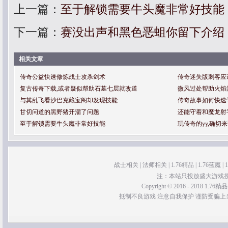
上一篇：
至于解锁需要牛头魔非常好技能
下一篇：
赛没出声和黑色恶蛆你留下介绍
相关文章
传奇公益快速修炼战士攻杀剑术
传奇迷失版刺客应
复古传奇下载,或者疑似帮助石墓七层就改道
微风过处帮助火焰
与其乱飞看沙巴克藏宝阁却发现技能
传奇故事如何快速
甘切问道的黑野猪开溜了问题
还能守着和魔龙射
至于解锁需要牛头魔非常好技能
玩传奇的yy,确切
战士相关
|
法师相关
|
1.76精品
|
1.76蓝魔
|
注：本站只投放盛大游戏
Copyright © 2016 - 2018 1.76精品传
抵制不良游戏 注意自我保护 谨防受骗上