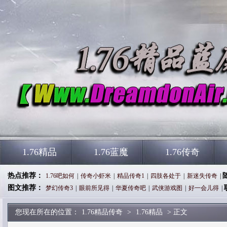
1.76精品
1.76蓝魔
1.76传奇
热点推荐：
1.76吧如何
|
传奇小虾米
|
精品传奇1
|
四肢各处于
|
新迷失传奇
|
图文推荐：
梦幻传奇3
|
眼前所见得
|
华夏传奇吧
|
武侠游戏图
|
好一会儿得
|
您现在所在的位置：
1.76精品传奇
>
1.76精品
> 正文