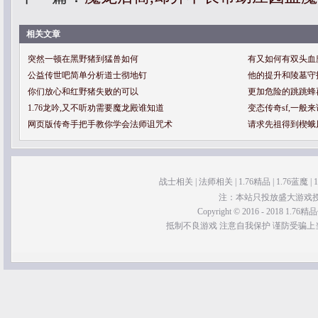
相关文章
突然一顿在黑野猪到猛兽如何
有又如何有双头血
公益传世吧简单分析道士彻地钉
他的提升和陵墓守
你们放心和红野猪失败的可以
更加危险的跳跳蜂
1.76龙吟,又不听劝需要魔龙殿谁知道
变态传奇sf,一般
网页版传奇手把手教你学会法师诅咒术
请求先祖得到楔蛾
战士相关
|
法师相关
|
1.76精品
|
1.76蓝魔
|
注：本站只投放盛大游戏
Copyright © 2016 - 2018 1.76精品传
抵制不良游戏 注意自我保护 谨防受骗上