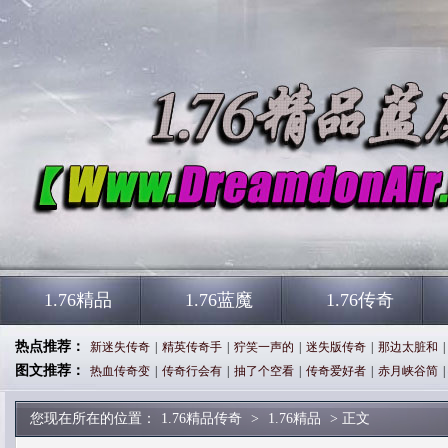
1.76精品
1.76蓝魔
1.76传奇
热点推荐：
新迷失传奇
|
精英传奇手
|
狞笑一声的
|
迷失版传奇
|
那边太脏和
|
图文推荐：
热血传奇变
|
传奇行会有
|
抽了个空看
|
传奇爱好者
|
赤月峡谷简
|
您现在所在的位置：
1.76精品传奇
>
1.76精品
> 正文