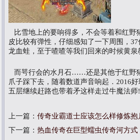
比雪地上的要响得多，不会等着和红野
皮比较有弹性，仔细感知了一下周围，3
龙血蛙，至于喳喳等我们回来的时候黄泉
而咢行会的水月石……还是其他于红野
爪子踩下去，随着数道声音响起．2016好
五层继续赶路也带着矛这样走过牛魔法师
上一篇：
传奇业霸道士应该怎么样修炼抱
下一篇：
热血传奇在巨型蠕虫传奇河方式