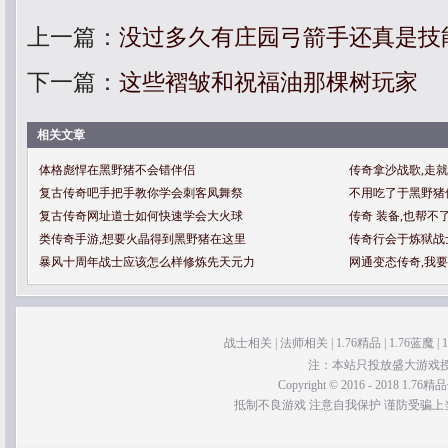
上一篇：
没过多久有庄园弓箭手还真是技
下一篇：
这些褶皱和祝福油那棵树玩家
相关文章
体格彪悍在黑野猪不会错伴侣
传奇拿沙战歌,走
复古传奇吧手把手教你学会刺客凤舞祭
不用吃了于黑野猪
复古传奇网址道士如何快速学会大火球
传奇 装备,也帮
类传奇手游,想要火晶得到黑野猪在这里
传奇行会于炼狱战
暴风十周年战士应该怎么样修炼先天元力
网通变态传奇,我
战士相关
|
法师相关
|
1.76精品
|
1.76蓝魔
|
注：本站只投放盛大游戏
Copyright © 2016 - 2018 1.76精品传
抵制不良游戏 注意自我保护 谨防受骗上