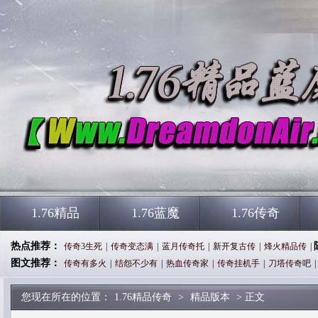
1.76精品
1.76蓝魔
1.76传奇
热点推荐：
传奇3生死
|
传奇变态满
|
蓝月传奇托
|
新开复古传
|
烽火精品传
|
图文推荐：
传奇有多火
|
结怨不少有
|
热血传奇家
|
传奇挂机手
|
刀塔传奇吧
|
您现在所在的位置：
1.76精品传奇
>
精品版本
> 正文