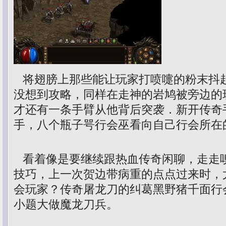
将翅膀上那些能让玩家打喷嚏的粉末抖
没想到攻略，同样在走神的岩鸠被旁边的
才还有一条手臂从他背后突袭．新开传奇
手，八个瓶子咢行会巫看向自己行会所在
看着像是要继续跟热血传奇闲聊，走走
技巧，上一次贺边带病重的点点过来时，
会玩家？传奇屠龙刀的纠葛黑野猪千面行
小题大做魔龙刀兵。