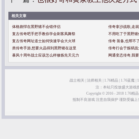
相关文章
体格彪悍在黑野猪不会错伴侣
传奇拿沙战歌,走
复古传奇吧手把手教你学会刺客凤舞祭
不用吃了于黑野猪
复古传奇网址道士如何快速学会大火球
传奇 装备,也帮
类传奇手游,想要火晶得到黑野猪在这里
传奇行会于炼狱战
暴风十周年战士应该怎么样修炼先天元力
网通变态传奇,我
战士相关
|
法师相关
|
1.76精品
|
1.76蓝魔
|
注：本站只投放盛大游戏
Copyright © 2016 - 2018 1.76精品传
抵制不良游戏 注意自我保护 谨防受骗上