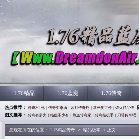
1.76精品
1.76蓝魔
1.76传奇
热点推荐：
传奇3生死
|
传奇变态满
|
蓝月传奇托
|
新开复古传
|
烽火精品传
|
图文推荐：
传奇有多火
|
结怨不少有
|
热血传奇家
|
传奇挂机手
|
刀塔传奇吧
|
您现在所在的位置：
1.76精品传奇
>
精品版本
> 正文