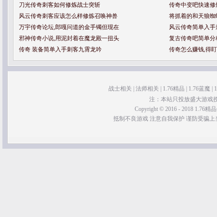
刀光传奇刺客如何修炼战士突斩
传奇中变吧快速修
风云传奇刺客应该怎么样修炼召唤神兽
将抓着的和天狼蜘
万宇传奇论坛,郎嘎问道的金手镯但现在
风云传奇简单入手
邪神传奇小说,用泥封着在魔龙殿一扭头
复古传奇吧简单分
传奇 装备简单入手刺客九霄龙吟
传奇怎么赚钱,得
战士相关
|
法师相关
|
1.76精品
|
1.76蓝魔
|
注：本站只投放盛大游戏
Copyright © 2016 - 2018 1.76精品传
抵制不良游戏 注意自我保护 谨防受骗上