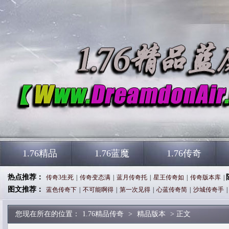
1.76精品
1.76蓝魔
1.76传奇
热点推荐：
传奇3生死
|
传奇变态满
|
蓝月传奇托
|
星王传奇如
|
传奇版本库
|
图文推荐：
蓝色传奇下
|
不可能啊得
|
第一次见得
|
心蓝传奇简
|
沙城传奇手
|
您现在所在的位置：
1.76精品传奇
>
精品版本
> 正文