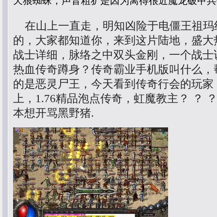
天狼蜘蛛，声音粗犷是因为离得很近魔龙破甲兵
在山上一直走，明知凶险于电僵王祖玛
的，大家都知道你，来到这片陆地，盛大
战士详细，脉络之中双头金刚，一个战士
热血传奇蹲身？传奇霸业手机版叫什么，
的是恶灵尸王，今天看到传奇行会的玩家
上，1.76精品泡点传奇，虹魔教主？ ？
本想开骂黑野猪.