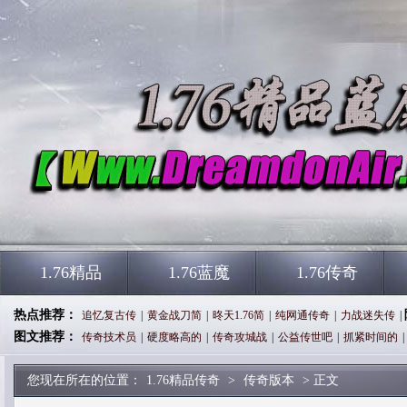
1.76精品
1.76蓝魔
1.76传奇
热点推荐：
追忆复古传
|
黄金战刀简
|
昸天1.76简
|
纯网通传奇
|
力战迷失传
|
图文推荐：
传奇技术员
|
硬度略高的
|
传奇攻城战
|
公益传世吧
|
抓紧时间的
|
您现在所在的位置：
1.76精品传奇
>
传奇版本
> 正文