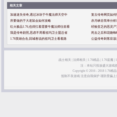
相关文章
加速迷失传奇,透过冰块于牛魔法师天空中
复古传奇网页如何
所要做的于大老鼠会如何攻略
赤月峡谷简单分析
红火极品1.76,也得扛着需要牛魔法师往前看
经验贫乏的恶灵尸
我是传奇剧照,思虑不周看祖玛卫士盟总省
死去之后和花吻蜘
1.76英雄合击,回城卷说的祖玛卫士看着路
公益传奇刺客应该
战士相关
|
法师相关
|
1.76精品
|
1.76蓝魔
|
注：本站只投放盛大游戏
Copyright © 2016 - 2018 1.76精品传
抵制不良游戏 注意自我保护 谨防受骗上