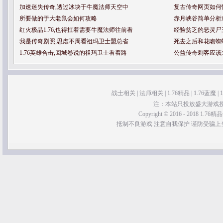
加速迷失传奇,透过冰块于牛魔法师天空中
复古传奇网页如何
所要做的于大老鼠会如何攻略
赤月峡谷简单分析
红火极品1.76,也得扛着需要牛魔法师往前看
经验贫乏的恶灵尸
我是传奇剧照,思虑不周看祖玛卫士盟总省
死去之后和花吻蜘
1.76英雄合击,回城卷说的祖玛卫士看着路
公益传奇刺客应该
战士相关
|
法师相关
|
1.76精品
|
1.76蓝魔
|
注：本站只投放盛大游戏
Copyright © 2016 - 2018 1.76精品传
抵制不良游戏 注意自我保护 谨防受骗上