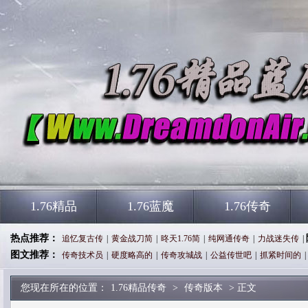
1.76精品
1.76蓝魔
1.76传奇
热点推荐：
追忆复古传
|
黄金战刀简
|
昸天1.76简
|
纯网通传奇
|
力战迷失传
|
图文推荐：
传奇技术员
|
硬度略高的
|
传奇攻城战
|
公益传世吧
|
抓紧时间的
|
您现在所在的位置：
1.76精品传奇
>
传奇版本
> 正文