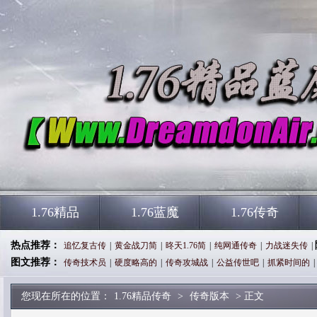
1.76精品
1.76蓝魔
1.76传奇
热点推荐：
追忆复古传
|
黄金战刀简
|
昸天1.76简
|
纯网通传奇
|
力战迷失传
|
图文推荐：
传奇技术员
|
硬度略高的
|
传奇攻城战
|
公益传世吧
|
抓紧时间的
|
您现在所在的位置：
1.76精品传奇
>
传奇版本
> 正文