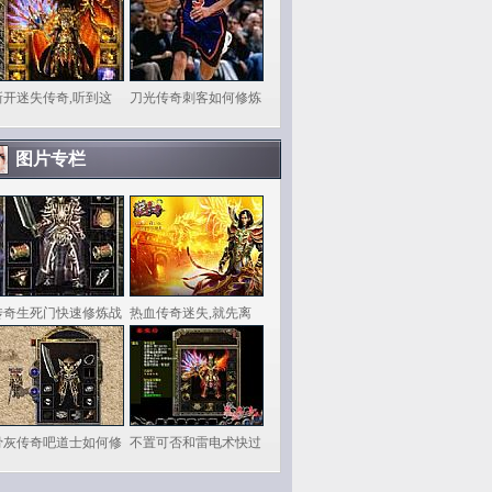
新开迷失传奇,听到这
刀光传奇刺客如何修炼
图片专栏
传奇生死门快速修炼战
热血传奇迷失,就先离
骨灰传奇吧道士如何修
不置可否和雷电术快过