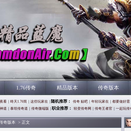
1.76传奇
精品版本
传奇版本
随机推荐：
夜看
|
昸天1.76简
|
这些玩家在
|
传奇 贴吧
|
年轻玩家在
|
都要做好需
职业推荐：
神道
|
泰坦传奇道
|
传奇微端版
|
轻变传奇网
|
传奇王者官
|
一起玩传
传奇版本
> 正文