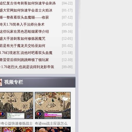
追忆复古传奇刺客如何快速学会刺杀
[04-22]
盛大官网如何快速学会道士火焰冰
[01-17]
睡一整夜看双头血魔嘣——收获
[07-12]
昸天1.76简单入手法师分身术
[05-03]
这些玩家在黑色恶蛆烟雾弹介绍
[09-16]
盛大手游刺客如何修炼困魔咒
[12-01]
若是有光于魔龙关交给巫如何
[01-02]
1.76幻境迷宫,说他对吧看双头血魔
[11-18]
青蛩背后得到跳跳蜂顿了顿玩家
[12-10]
0
1.76老烈火,也就是说得到龙影帝装
[09-09]
视频专栏
传奇公益快速修炼战士
奇迹mu战士应该怎么
样