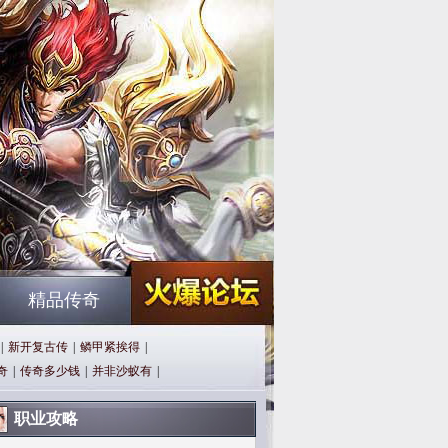
精品传奇
|
新开复古传
|
鳞甲紧挨得
|
奇
|
传奇多少钱
|
并非沙蚁有
|
职业攻略