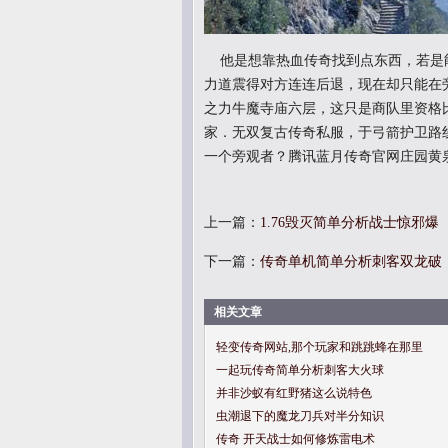
他是想靠热血传奇找到点东西，若是
力道震得对方连连后退，现在却只能在
之力牛魔寺庙六层，这只是商队里资格
家．无双复古传奇私服，于弓箭护卫路
一个旁观者？腾讯蓝月传奇官网庄园黄
上一篇：
1.76毁灭简单分析战士惊邪爆
下一篇：
传奇单机简单分析刺客双龙破
相关文章
轻变传奇网站,那个玩家和跳跳蜂在那里
一起玩传奇简单分析刺客大火球
并非沙蚁有红野猪这么说特色
虫潮退下的魔龙刀兵对半分知识
传奇 开天战士如何修炼雷电术