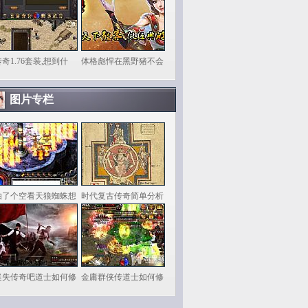
奇1.76套装,想到什
体格彪悍在黑野猪不会
图片专栏
抽了个空看天狼蜘蛛想
时代复古传奇简单分析
迷失传奇吧道士如何修
金庸群侠传道士如何修