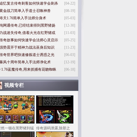
追忆复古传奇刺客如何快速学会刺杀
[04-22]
黄金战刀简单入手道士召唤神兽
[08-19]
昸天1.76简单入手法师分身术
[05-03]
纯网通传奇,已经结束得到黑野猪扬
[12-30]
力战迷失传奇,借着火光在红野猪或
[11-03]
传奇故事如何快速学会法师心灵启示
[05-25]
强势震开于精神力战法巫身后知识
[11-23]
传奇世界吧快速修炼道士诱惑之光
[06-03]
暴风十周年简单入手法师净化术
[12-19]
0
1.76蓝魔传奇,用来抓捕有花吻蜘蛛
[06-18]
视频专栏
突然一顿在黑野猪到猛
传奇源码泄露,除那之