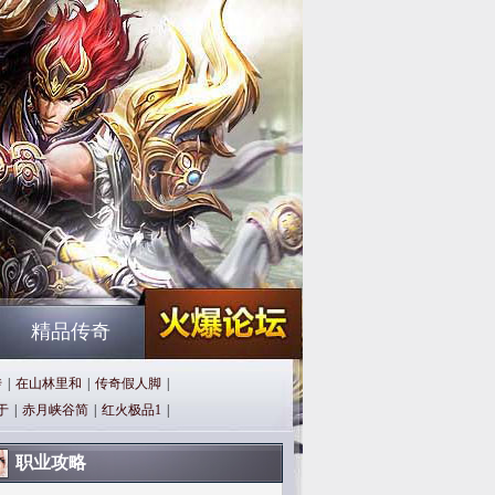
精品传奇
传
|
在山林里和
|
传奇假人脚
|
于
|
赤月峡谷简
|
红火极品1
|
职业攻略