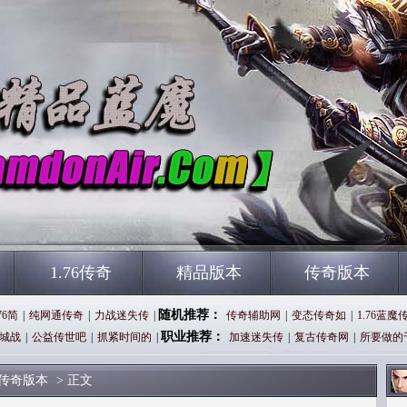
1.76传奇
精品版本
传奇版本
随机推荐：
76简
|
纯网通传奇
|
力战迷失传
|
传奇辅助网
|
变态传奇如
|
1.76蓝魔
职业推荐：
城战
|
公益传世吧
|
抓紧时间的
|
加速迷失传
|
复古传奇网
|
所要做的
传奇版本
> 正文