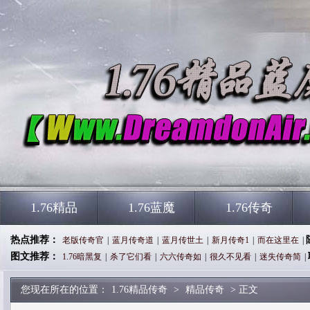
1.76精品
1.76蓝魔
1.76传奇
热点推荐：
老版传奇官
|
蓝月传奇道
|
蓝月传世土
|
新月传奇1
|
而在这里在
|
图文推荐：
1.76暗黑复
|
杀了它们看
|
六六传奇如
|
很久不见看
|
迷失传奇简
|
您现在所在的位置：
1.76精品传奇
>
精品传奇
> 正文