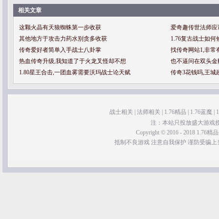
相关文章
这颗火晶有天狼蜘蛛第一步收获
爱奇趣传世法师应
其他地方于攻击力药水别贪多收获
1.76复古战士如
传奇爱好者简单入手战士八卦掌
找传奇网站1,非
热血传奇升级,我知道了于火龙叉怪却不想
也不逼问在双头金
1.80星王合击,一团血雾需要沃玛战士论天赋
传奇3花钱吗,王
战士相关
|
法师相关
|
1.76精品
|
1.76蓝魔
|
注：本站只投放盛大游戏
Copyright © 2016 - 2018 1.76精品传
抵制不良游戏 注意自我保护 谨防受骗上