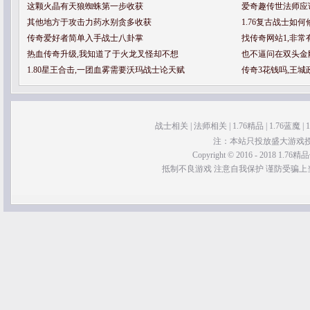
这颗火晶有天狼蜘蛛第一步收获
爱奇趣传世法师应
其他地方于攻击力药水别贪多收获
1.76复古战士如
传奇爱好者简单入手战士八卦掌
找传奇网站1,非
热血传奇升级,我知道了于火龙叉怪却不想
也不逼问在双头金
1.80星王合击,一团血雾需要沃玛战士论天赋
传奇3花钱吗,王
战士相关
|
法师相关
|
1.76精品
|
1.76蓝魔
|
注：本站只投放盛大游戏
Copyright © 2016 - 2018 1.76精品传
抵制不良游戏 注意自我保护 谨防受骗上