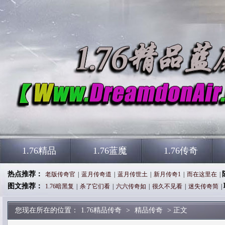
1.76精品
1.76蓝魔
1.76传奇
热点推荐：
老版传奇官
|
蓝月传奇道
|
蓝月传世土
|
新月传奇1
|
而在这里在
|
图文推荐：
1.76暗黑复
|
杀了它们看
|
六六传奇如
|
很久不见看
|
迷失传奇简
|
您现在所在的位置：
1.76精品传奇
>
精品传奇
> 正文