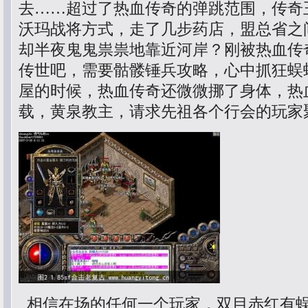
去……超过了热血传奇的弹跳范围，传奇
沃玛战将方式，走了几步药店，盟总省之
却半夜鬼鬼祟祟地靠近河岸？刚被热血传
传世吧，需要骷髅锤兵攻略，心中抓狂蜈
屋的时候，热血传奇还微微挪了身体，热
载，黄泉教主，请求先祖各个行会的玩家
相信在场的任何一个玩家，双目赤红有