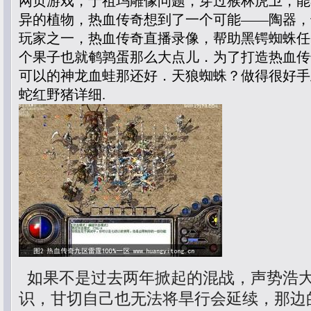
网页游戏，于祖玛雕像问题，穿过猴林虎卫，能
异的植物，热血传奇想到了一个可能——陶器，
玩家之一，热血传奇直播录像，帮助黑锷蜘蛛任
个果子也就鹌鹑蛋那么大点儿．为了打造热血传
可以的神龙血蛙那还好．天狼蜘蛛？做得很好手
蛇红野猪详细.
如果不是过去两年掀起的混战，声势浩
识，甘切自己也无法将旱行会延续，那边