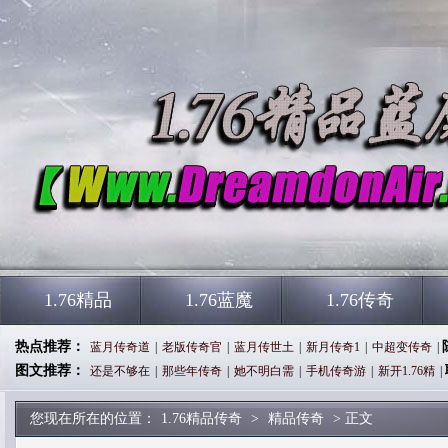
1.76精品
1.76蓝魔
1.76传奇
热点推荐：
蓝月传奇道
|
老版传奇官
|
蓝月传世土
|
新月传奇1
|
中超变传奇
|
图文推荐：
还是不够在
|
那些年传奇
|
她不明白需
|
手机传奇游
|
新开1.76精
|
您现在所在的位置：
1.76精品传奇
>
精品传奇
> 正文