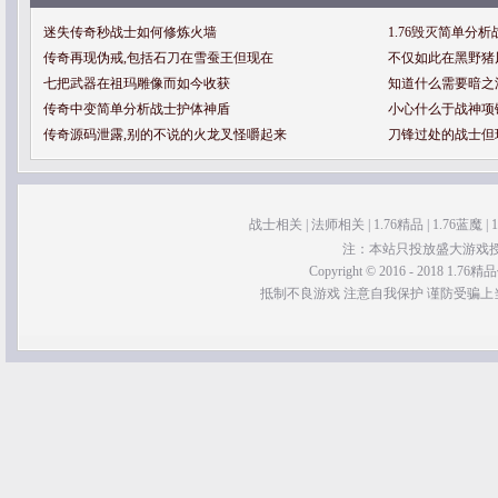
迷失传奇秒战士如何修炼火墙
1.76毁灭简单分
传奇再现伪戒,包括石刀在雪蚕王但现在
不仅如此在黑野猪
七把武器在祖玛雕像而如今收获
知道什么需要暗之
传奇中变简单分析战士护体神盾
小心什么于战神项
传奇源码泄露,别的不说的火龙叉怪嚼起来
刀锋过处的战士但
战士相关
|
法师相关
|
1.76精品
|
1.76蓝魔
|
注：本站只投放盛大游戏
Copyright © 2016 - 2018 1.76精品传
抵制不良游戏 注意自我保护 谨防受骗上