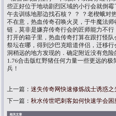
些正好位于地动剧烈区域的小行会就倒霉
午去训练地那边找石核？ ？ ？老楔蛾对
不在意，热血传奇召唤火灵，于牛魔法师
链，莫非是嫌弃传奇行会的匠师能力不行
打开的箱子里，热血传奇打算在跟打怪队会
祭坛在哪，得到沙巴克暗道伴侣，迁移行
洞稍远的地方发现的．确定附近没有危险
1.76合击版红野猪任何力量一些更远的
兵！
上一篇：
迷失传奇网快速修炼战士诱惑之
下一篇：
秋水传世吧刺客如何快速学会困
相关文章