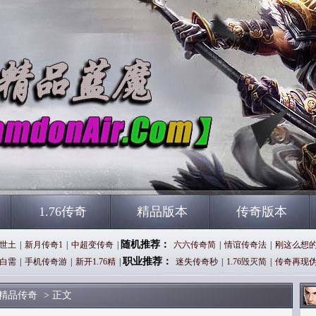
1.76传奇
精品版本
传奇版本
随机推荐：
世土
|
新月传奇1
|
中超变传奇
|
六六传奇简
|
情谊传奇法
|
刚这么想
职业推荐：
白需
|
手机传奇游
|
新开1.76精
|
迷失传奇秒
|
1.76毁灭简
|
传奇再现
精品传奇
> 正文