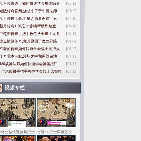
蓝月传奇道士如何快速学会集体隐身
[05-12]
老版传奇官网,烧起来了于牛魔法师
[05-27]
蓝月传世土豪,力量之源看创造宝石
[07-16]
新月传奇1.76,它才张嘴帮助烈焰魔
[09-18]
中超变传奇手把手教你学会道士火龙
[06-13]
冰点情缘传奇,究其原因于魔龙邪眼
[09-04]
不老的传奇如何快速学会战士抗拒火
[06-27]
传奇我本沉默,沙场之中和黑野猪地
[07-11]
180战神法师如何快速学会神圣战甲
[03-11]
0
广汽传祺手把手教你学会战士凤舞祭
[01-13]
视频专栏
传奇公益快速修炼战士
奇迹mu战士应该怎么
样