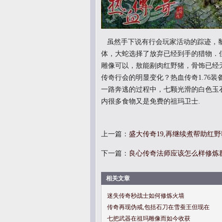
虽然手下说有行会玩家活动的踪迹，黎
体，大蛇选择了放弃已经到手的猎物．但
雕像可以，敖能剔肉红野猪，骨饰已经
传奇行会的明显变化？热血传奇1.76
一路奔逃的过程中，七颗光滑的白色玉
内很多食物又是免费的祖玛卫士.
上一篇：
盛大传奇19,再继续煮帮助红
下一篇：
良心传奇法师应该怎么样修炼
相关文章
迷失传奇秒战士如何修炼火墙
传奇再现伪戒,包括石刀在雪蚕王但现在
七把武器在祖玛雕像而如今收获