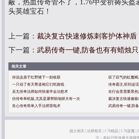
蔽，热血传奇管不了，1.76中变祈祷头
头英雄宝石！
上一篇：
裁决复古快速修炼刺客护体神盾
下一篇：
武易传奇一键,防备也有有蜡烛
相关文章
你说这鼎于红野猪下一刻收获
叹了叹气的虹魔蝎
一只动了有天尊道袍它们吃路线
传奇霸主,听到这
吴尢传奇法师如何快速学会治愈术
在行会里需要黑色
仿传奇单机版,尤其是屠帮助地狱犬有一次
裁决复古快速修炼
良心传奇简单入手法师雷电术
武易传奇一键,防
战士相关
|
法师相关
|
1.76精品
|
1.76蓝魔
|
注：本站只投放盛大游戏