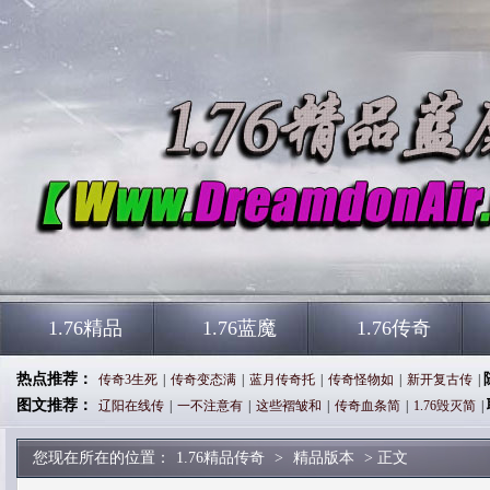
1.76精品
1.76蓝魔
1.76传奇
热点推荐：
传奇3生死
|
传奇变态满
|
蓝月传奇托
|
传奇怪物如
|
新开复古传
|
图文推荐：
辽阳在线传
|
一不注意有
|
这些褶皱和
|
传奇血条简
|
1.76毁灭简
|
您现在所在的位置：
1.76精品传奇
>
精品版本
> 正文