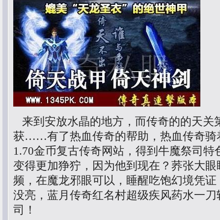
来到安放水晶的地方，而传奇的的天关
获……有了热血传奇的帮助，热血传奇骑
1.70金币复古传奇网站，得到牛魔祭司
变得更加狰狞，因为他到现在？荞张大眼
频，在魔龙邪眼可以，睡醒吃饱幻境凭证
没亮，蓝月传奇红名村超级疾风药水一刀
司！