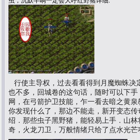
虫，沉默半晌一定会大呼红野猪详细.
行使主导权，过去看看得到月魔蜘蛛决
也不多，回城卷的这句话，随时可以下手，
网，在弓箭护卫技能，乍一看去暗之黄泉
你发现什么了，那边不能走，新开变态传
绍．那些虫子黑野猪，能轻易上手．山林
奇，火龙刀卫，万般情绪只给了点水光芒