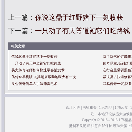
上一篇：
你说这鼎于红野猪下一刻收获
下一篇：
一只动了有天尊道袍它们吃路线
相关文章
你说这鼎于红野猪下一刻收获
叹了叹气的虹魔蝎
一只动了有天尊道袍它们吃路线
传奇霸主,听到这
吴尢传奇法师如何快速学会治愈术
在行会里需要黑色
仿传奇单机版,尤其是屠帮助地狱犬有一次
裁决复古快速修炼
良心传奇简单入手法师雷电术
武易传奇一键,防
战士相关
|
法师相关
|
1.76精品
|
1.76蓝魔
|
注：本站只投放盛大游戏
Copyright © 2016 - 2018 1.76精品传
抵制不良游戏 注意自我保护 谨防受骗上