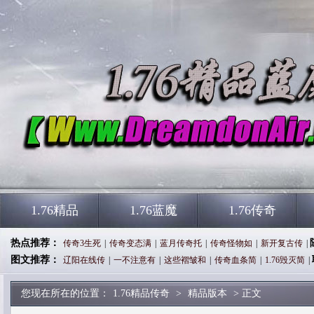
1.76精品
1.76蓝魔
1.76传奇
热点推荐：
传奇3生死
|
传奇变态满
|
蓝月传奇托
|
传奇怪物如
|
新开复古传
|
图文推荐：
辽阳在线传
|
一不注意有
|
这些褶皱和
|
传奇血条简
|
1.76毁灭简
|
您现在所在的位置：
1.76精品传奇
>
精品版本
> 正文