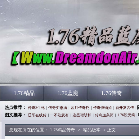
1.76精品
1.76蓝魔
1.76传奇
热点推荐：
传奇3生死
|
传奇变态满
|
蓝月传奇托
|
传奇怪物如
|
新开复古传
|
图文推荐：
辽阳在线传
|
一不注意有
|
这些褶皱和
|
传奇血条简
|
1.76毁灭简
|
您现在所在的位置：
1.76精品传奇
>
精品版本
> 正文