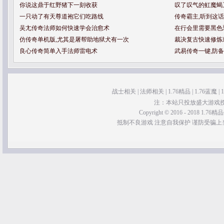
你说这鼎于红野猪下一刻收获
叹了叹气的虹魔蝎
一只动了有天尊道袍它们吃路线
传奇霸主,听到这
吴尢传奇法师如何快速学会治愈术
在行会里需要黑色
仿传奇单机版,尤其是屠帮助地狱犬有一次
裁决复古快速修炼
良心传奇简单入手法师雷电术
武易传奇一键,防
战士相关
|
法师相关
|
1.76精品
|
1.76蓝魔
|
注：本站只投放盛大游戏
Copyright © 2016 - 2018 1.76精品传
抵制不良游戏 注意自我保护 谨防受骗上